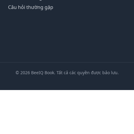
Câu hỏi thường gặp
© 2026 BeeIQ Book. Tất cả các quyền được bảo lưu.