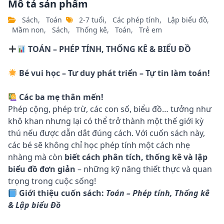
Mô tả sản phẩm
Sách
,
Toán
2-7 tuổi
,
Các phép tính
,
Lập biểu đồ
,
Mầm non
,
Sách
,
Thống kê
,
Toán
,
Trẻ em
TOÁN – PHÉP TÍNH, THỐNG KÊ & BIỂU ĐỒ
Bé vui học – Tư duy phát triển – Tự tin làm toán!
Các ba mẹ thân mến!
Phép cộng, phép trừ, các con số, biểu đồ… tưởng như
khô khan nhưng lại có thể trở thành một thế giới kỳ
thú nếu được dẫn dắt đúng cách. Với cuốn sách này,
các bé sẽ không chỉ học phép tính một cách nhẹ
nhàng mà còn
biết cách phân tích, thống kê và lập
biểu đồ đơn giản
– những kỹ năng thiết thực và quan
trọng trong cuộc sống!
Giới thiệu cuốn sách:
Toán – Phép tính, Thống kê
& Lập biểu Đồ