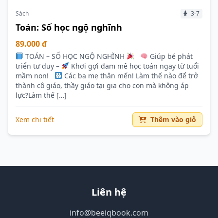
Sách
3-7
Toán: Số học ngộ nghĩnh
89.000 đ
TOÁN – SỐ HỌC NGỘ NGHĨNH
Giúp bé phát
triển tư duy –
Khơi gợi đam mê học toán ngay từ tuổi
mầm non!
Các ba mẹ thân mến! Làm thế nào để trở
thành cô giáo, thầy giáo tại gia cho con mà không áp
lực?Làm thế […]
Xem chi tiết
Thêm vào giỏ
Liên hệ
info@beeiqbook.com