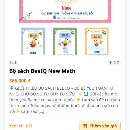
Sách
2-7
Bộ sách BeeIQ New Math
366.000 đ
GIỚI THIỆU BỘ SÁCH BEE IQ – ĐỂ BÉ YÊU TOÁN TỪ
NHỎ, CHỦ ĐỘNG TƯ DUY TỪ SỚM!
Gửi các ba mẹ
thân yêu,Ba mẹ có bao giờ tự hỏi:
Làm sao để con yêu
thích môn Toán ngay từ những bước đi đầu tiên với con
số?
Làm sao […]
Xem chi tiết
Thêm vào giỏ